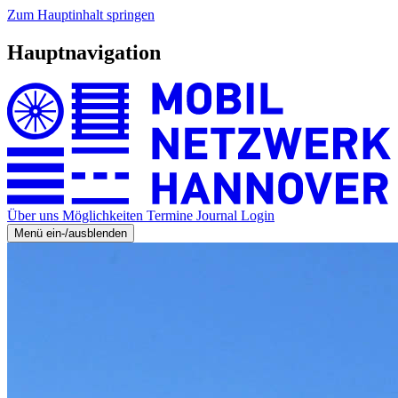
Zum Hauptinhalt springen
Hauptnavigation
Über uns
Möglichkeiten
Termine
Journal
Login
Menü ein-/ausblenden